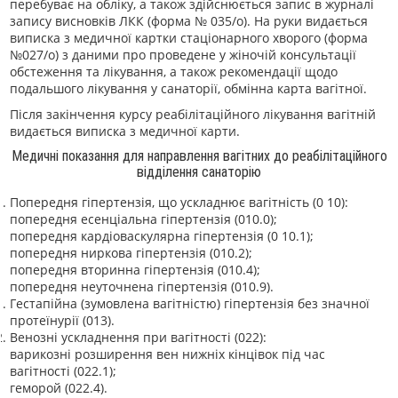
перебуває на обліку, а також здійснюється запис в журналі
запису висновків ЛКК (форма № 035/о). На руки видається
виписка з медичної картки стаціонарного хворого (форма
№027/о) з даними про проведене у жіночій консультації
обстеження та лікування, а також рекомендації щодо
подальшого лікування у санаторії, обмінна карта вагітної.
Після закінчення курсу реабілітаційного лікування вагітній
видається виписка з медичної карти.
Медичні показання для направлення вагітних до реабілітаційного
відділення санаторію
Попередня гіпертензія, що ускладнює вагітність (0 10):
попередня есенціальна гіпертензія (010.0);
попередня кардіоваскулярна гіпертензія (0 10.1);
попередня ниркова гіпертензія (010.2);
попередня вторинна гіпертензія (010.4);
попередня неуточнена гіпертензія (010.9).
Гестапійна (зумовлена вагітністю) гіпертензія без значної
протеїнурії (013).
Венозні ускладнення при вагітності (022):
варикозні розширення вен нижніх кінцівок під час
вагітності (022.1);
геморой (022.4).