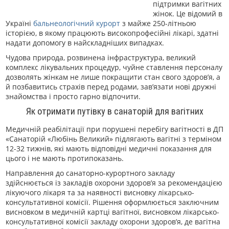
підтримки вагітних
жінок. Це відомий в
Україні
бальнеологічний курорт
з майже 250-літньою
історією, в якому працюють високопрофесійні лікарі, здатні
надати допомогу в найскладніших випадках.
Чудова природа, розвинена інфраструктура, великий
комплекс лікувальних процедур, чуйне ставлення персоналу
дозволять жінкам не лише покращити стан свого здоров’я, а
й позбавитись страхів перед родами, зав’язати нові дружні
знайомства і просто гарно відпочити.
Як отримати путівку в санаторій для вагітних
Медичній реабілітації при порушені перебігу вагітності в ДП
«Санаторій «Любінь Великий» підлягають вагітні з терміном
12-32 тижнів, які мають відповідні медичні показання для
цього і не мають протипоказань.
Направлення до санаторно-курортного закладу
здійснюється із закладів охорони здоров’я за рекомендацією
лікуючого лікаря та за наявності висновку лікарсько-
консультативної комісії. Рішення оформлюється заключним
висновком в медичній картці вагітної, висновком лікарсько-
консультативної комісії закладу охорони здоров’я, де вагітна