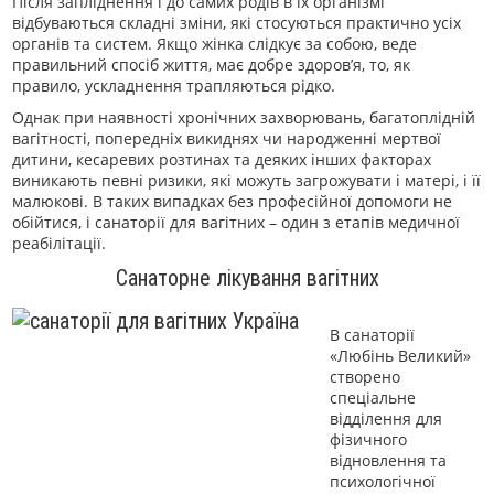
Після запліднення і до самих родів в їх організмі
відбуваються складні зміни, які стосуються практично усіх
органів та систем. Якщо жінка слідкує за собою, веде
правильний спосіб життя, має добре здоров’я, то, як
правило, ускладнення трапляються рідко.
Однак при наявності хронічних захворювань, багатоплідній
вагітності, попередніх викиднях чи народженні мертвої
дитини, кесаревих розтинах та деяких інших факторах
виникають певні ризики, які можуть загрожувати і матері, і її
малюкові. В таких випадках без професійної допомоги не
обійтися, і санаторії для вагітних – один з етапів медичної
реабілітації.
Санаторне лікування вагітних
В санаторії
«Любінь Великий»
створено
спеціальне
відділення для
фізичного
відновлення та
психологічної