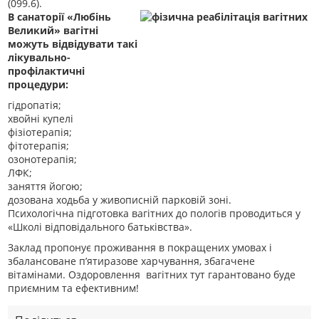
(099.6).
В санаторії «Любінь
Великий» вагітні
можуть відвідувати такі
лікувально-
профілактичні
процедури:
гідропатія;
хвойні купелі
фізіотерапія;
фітотерапія;
озонотерапія;
ЛФК;
заняття йогою;
дозована ходьба у живописній парковій зоні.
Психологічна підготовка вагітних до пологів проводиться у
«Школі відповідального батьківства».
Заклад пропонує проживання в покращених умовах і
збалансоване п’ятиразове харчування, збагачене
вітамінами. Оздоровлення вагітних тут гарантовано буде
приємним та ефективним!