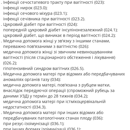
Інфекції сечостатевого тракту при вагітності (023):
інфекції нирок (023.0);
інфекції сечового міхура (023.1);
інфекції сечівника при вагітності (023.2).
Цукровий діабет при вагітності (024):
попередній цукровий діабет інсулінонезалежний (024.1);
цукровий діабет, що виникає в період вагітності (024.2);
Медична допомога жінці у зв'язку з іншими станами,
переважно пов'язаними з вагітністю (026):
медична допомога жінці зі звичним невиношуванням
вагітності (після стаціонарного обстеження і лікування)
(026.2);
гіпотензивний синдром вагітних (026.5).
Медична допомога матері при відомих або передбачуваних
аномаліях органів тазу (034):
медична допомога матері, пов'язана з рубцем матки,
внаслідок передуючої операції (спроможний рубець за
даними УЗД) у термін до 28 тижнів (034.2);
медична допомога матері при істмікоцервікальній
недостатності (034.3).
Медична допомога матері при інших відомих або
передбачуваних патологічних станах плоду (036):
при резус-ізоімунізації (036.1);
при інших формах ізоімунізації (036.1);