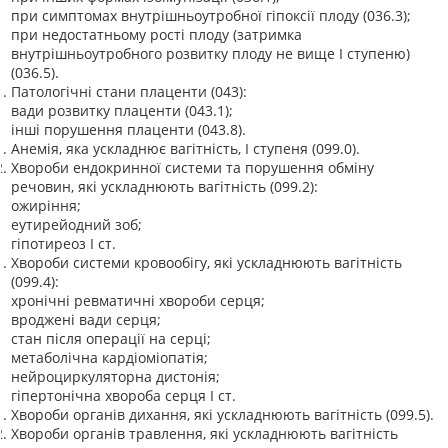
при симптомах внутрішньоутробної гіпоксії плоду (036.3);
при недостатньому рості плоду (затримка
внутрішньоутробного розвитку плоду не вище І ступеню)
(036.5).
Патологічні стани плаценти (043):
вади розвитку плаценти (043.1);
інші порушення плаценти (043.8).
Анемія, яка ускладнює вагітність, І ступеня (099.0).
Хвороби ендокринної системи та порушення обміну
речовин, які ускладнюють вагітність (099.2):
ожиріння;
еутирейодний зоб;
гіпотиреоз І ст.
Хвороби системи кровообігу, які ускладнюють вагітність
(099.4):
хронічні ревматичні хвороби серця;
вроджені вади серця;
стан після операції на серці;
метаболічна кардіоміопатія;
нейроциркуляторна дистонія;
гіпертонічна хвороба серця І ст.
Хвороби органів дихання, які ускладнюють вагітність (099.5).
Хвороби органів травлення, які ускладнюють вагітність