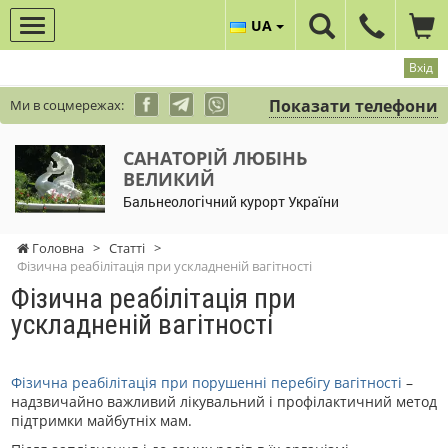
UA
Вхід
Показати телефони
Ми в соцмережах:
САНАТОРІЙ ЛЮБІНЬ
ВЕЛИКИЙ
Бальнеологічний курорт України
Головна
>
Статті
>
Фізична реабілітація при ускладненій вагітності
Фізична реабілітація при
ускладненій вагітності
Фізична реабілітація при порушенні перебігу вагітності
–
надзвичайно важливий лікувальний і профілактичний метод
підтримки майбутніх мам.