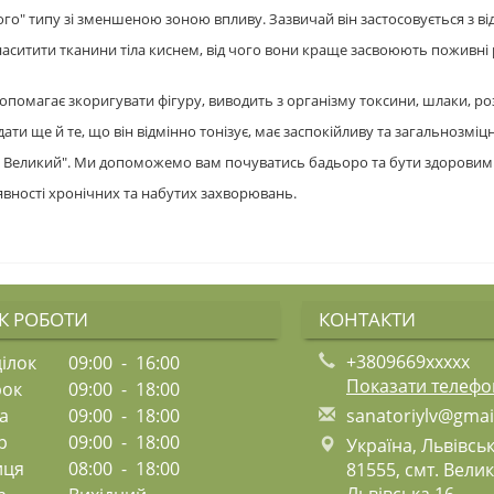
типу зі зменшеною зоною впливу. Зазвичай він застосовується з відст
 наситити тканини тіла киснем, від чого вони краще засвоюють поживн
 Допомагає зкоригувати фігуру, виводить з організму токсини, шлаки, 
и ще й те, що він відмінно тонізує, має заспокійливу та загальнозмі
нь Великий". Ми допоможемо вам почуватись бадьоро та бути здоровим
вності хронічних та набутих захворювань.
К РОБОТИ
КОНТАКТИ
+3809669xxxxx
ілок
09:00 - 16:00
Показати телеф
рок
09:00 - 18:00
а
09:00 - 18:00
s
ana
tor
iyl
v@g
mai
р
09:00 - 18:00
Україна, Львівськ
иця
08:00 - 18:00
81555, смт. Вели