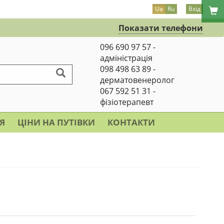
Ua
Ru
Вхід
Показати телефони
096 690 97 57 -
адміністрація
098 498 63 89 -
дерматовенеролог
067 592 51 31 -
фізіотерапевт
Я
ЦІНИ НА ПУТІВКИ
КОНТАКТИ