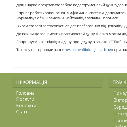
Душ Шарко представляє собою водоструменевий душ "ударного" 
Сприяє роботі кровоносної, лімфатичної системи, допомагає
нормалізує обмін речовин, нейтралізує запальні процеси.
В косметології застосовується для позбавлення від целюліту.
До всіх вище зазначених властивостей душу Шарко можна додат
Запрошуємо вас відвідати дану процедуру в санаторії "Любі
Також у нас проводиться
фізична реабілітація вагітних
при ная
ІНФОРМАЦІЯ
ГРАФІ
Головна
Понед
Послуги
Вівто
Контакти
Серед
Статті
Четве
П’ятн