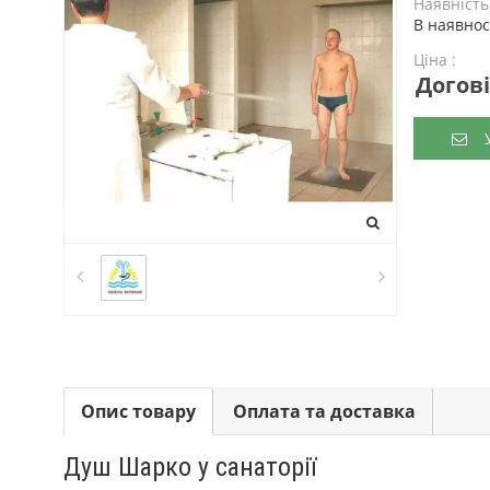
Наявність
В наявнос
Ціна :
Догов
У
Опис товару
Оплата та доставка
Душ Шарко у санаторії