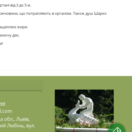
ані від 3 до 5 м.
і речовини, що потрапляють в організм. Також душ Шарко
розщеплює жири.
цнюючу дію.
и!
они
l.c
om
а обл., Львів,
кий Любінь, вул.