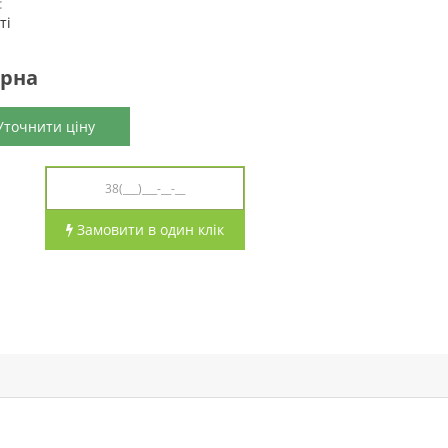
:
ті
ірна
точнити ціну
Замовити в один клік