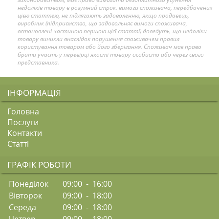
недоліків товару в розумний строк. вимоги споживача, передбачених
цією статтею, не підлягають задоволенню, якщо продавець,
виробник (підприємство, що задовольняє вимоги споживача,
встановлені частиною першою цієї статті) доведуть, що недоліки
товару виникли внаслідок порушення споживачем правил
користування товаром або його зберігання. Споживач має право
брати участь у перевірці якості товару особисто або через свого
представника.
ІНФОРМАЦІЯ
Головна
Послуги
Контакти
Статті
ГРАФІК РОБОТИ
Понеділок
09:00 - 16:00
Вівторок
09:00 - 18:00
Середа
09:00 - 18:00
Четвер
09:00 - 18:00