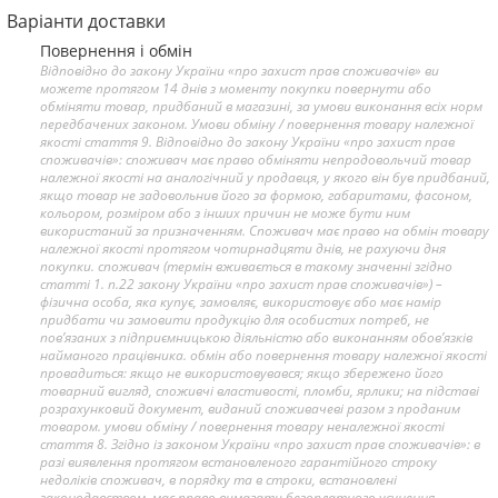
Варіанти доставки
Повернення і обмін
Відповідно до закону України «про захист прав споживачів» ви
можете протягом 14 днів з моменту покупки повернути або
обміняти товар, придбаний в магазині, за умови виконання всіх норм
передбачених законом. Умови обміну / повернення товару належної
якості стаття 9. Відповідно до закону України «про захист прав
споживачів»: споживач має право обміняти непродовольчий товар
належної якості на аналогічний у продавця, у якого він був придбаний,
якщо товар не задовольнив його за формою, габаритами, фасоном,
кольором, розміром або з інших причин не може бути ним
використаний за призначенням. Споживач має право на обмін товару
належної якості протягом чотирнадцяти днів, не рахуючи дня
покупки. споживач (термін вживається в такому значенні згідно
статті 1. п.22 закону України «про захист прав споживачів») –
фізична особа, яка купує, замовляє, використовує або має намір
придбати чи замовити продукцію для особистих потреб, не
пов’язаних з підприємницькою діяльністю або виконанням обов’язків
найманого працівника. обмін або повернення товару належної якості
провадиться: якщо не використовувався; якщо збережено його
товарний вигляд, споживчі властивості, пломби, ярлики; на підставі
розрахунковий документ, виданий споживачеві разом з проданим
товаром. умови обміну / повернення товару неналежної якості
стаття 8. Згідно із законом України «про захист прав споживачів»: в
разі виявлення протягом встановленого гарантійного строку
недоліків споживач, в порядку та в строки, встановлені
законодавством, має право вимагати безоплатного усунення