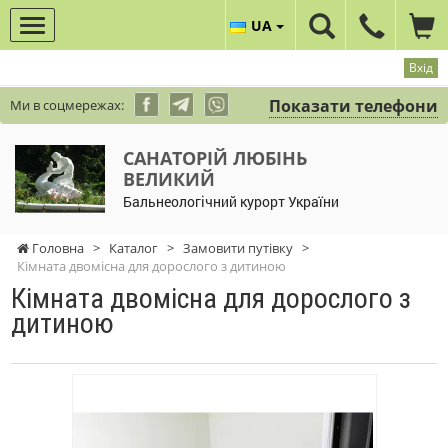
UA
Вхід
Показати телефони
Ми в соцмережах:
САНАТОРІЙ ЛЮБІНЬ
ВЕЛИКИЙ
Бальнеологічний курорт України
Головна
>
Каталог
>
Замовити путівку
>
Кімната двомісна для дорослого з дитиною
Кімната двомісна для дорослого з
дитиною