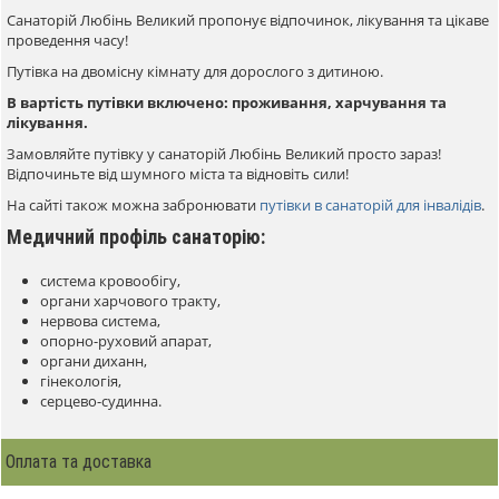
Санаторій Любінь Великий пропонує відпочинок, лікування та цікаве
проведення часу!
Путівка на двомісну кімнату для дорослого з дитиною.
В вартість путівки включено: проживання, харчування та
лікування.
Замовляйте путівку у санаторій Любінь Великий просто зараз!
Відпочиньте від шумного міста та відновіть сили!
На сайті також можна забронювати
путівки в санаторій для інвалідів
.
Медичний профіль санаторію:
система кровообігу,
органи харчового тракту,
нервова система,
опорно-руховий апарат,
органи диханн,
гінекологія,
серцево-судинна.
Оплата та доставка