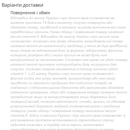
Варіанти доставки
Повернення і обмін
Відповідно до закону України «про захист прав споживачів» ви
можете протягом 14 днів з моменту покупки повернути або
обміняти товар, придбаний в магазині, за умови виконання всіх норм
передбачених законом. Умови обміну / повернення товару належної
якості стаття 9. Відповідно до закону України «про захист прав
споживачів»: споживач має право обміняти непродовольчий товар
належної якості на аналогічний у продавця, у якого він був придбаний,
якщо товар не задовольнив його за формою, габаритами, фасоном,
кольором, розміром або з інших причин не може бути ним
використаний за призначенням. Споживач має право на обмін товару
належної якості протягом чотирнадцяти днів, не рахуючи дня
покупки. споживач (термін вживається в такому значенні згідно
статті 1. п.22 закону України «про захист прав споживачів») –
фізична особа, яка купує, замовляє, використовує або має намір
придбати чи замовити продукцію для особистих потреб, не
пов’язаних з підприємницькою діяльністю або виконанням обов’язків
найманого працівника. обмін або повернення товару належної якості
провадиться: якщо не використовувався; якщо збережено його
товарний вигляд, споживчі властивості, пломби, ярлики; на підставі
розрахунковий документ, виданий споживачеві разом з проданим
товаром. умови обміну / повернення товару неналежної якості
стаття 8. Згідно із законом України «про захист прав споживачів»: в
разі виявлення протягом встановленого гарантійного строку
недоліків споживач, в порядку та в строки, встановлені
законодавством, має право вимагати безоплатного усунення