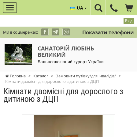
UA
Вхід
Показати телефони
Ми в соцмережах:
САНАТОРІЙ ЛЮБІНЬ
ВЕЛИКИЙ
Бальнеологічний курорт України
Головна
>
Каталог
>
Замовити путівку/для інвалідів/
>
Кімнати двомісні для дорослого з дитиною з ДЦП
Кімнати двомісні для дорослого з
дитиною з ДЦП