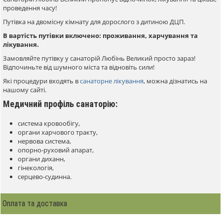
проведення часу!
Путівка на двомісну кімнату для дорослого з дитиною ДЦП.
В вартість путівки включено: проживання, харчування та
лікування.
Замовляйте путівку у санаторій Любінь Великий просто зараз!
Відпочиньте від шумного міста та відновіть сили!
Які процедури входять в
санаторне лікування
, можна дізнатись на
нашому сайті.
Медичний профіль санаторію:
система кровообігу,
органи харчового тракту,
нервова система,
опорно-руховий апарат,
органи диханн,
гінекологія,
серцево-судинна.
Оплата та доставка