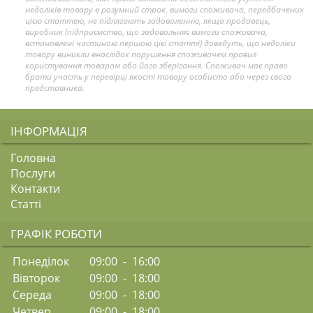
недоліків товару в розумний строк. вимоги споживача, передбачених
цією статтею, не підлягають задоволенню, якщо продавець,
виробник (підприємство, що задовольняє вимоги споживача,
встановлені частиною першою цієї статті) доведуть, що недоліки
товару виникли внаслідок порушення споживачем правил
користування товаром або його зберігання. Споживач має право
брати участь у перевірці якості товару особисто або через свого
представника.
ІНФОРМАЦІЯ
Головна
Послуги
Контакти
Статті
ГРАФІК РОБОТИ
Понеділок
09:00 - 16:00
Вівторок
09:00 - 18:00
Середа
09:00 - 18:00
Четвер
09:00 - 18:00