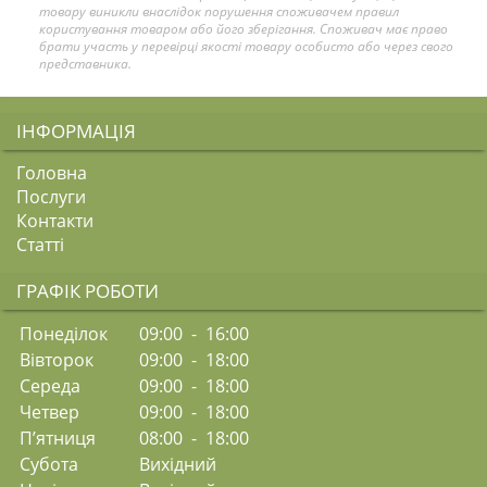
товару виникли внаслідок порушення споживачем правил
користування товаром або його зберігання. Споживач має право
брати участь у перевірці якості товару особисто або через свого
представника.
ІНФОРМАЦІЯ
Головна
Послуги
Контакти
Статті
ГРАФІК РОБОТИ
Понеділок
09:00 - 16:00
Вівторок
09:00 - 18:00
Середа
09:00 - 18:00
Четвер
09:00 - 18:00
П’ятниця
08:00 - 18:00
Субота
Вихідний