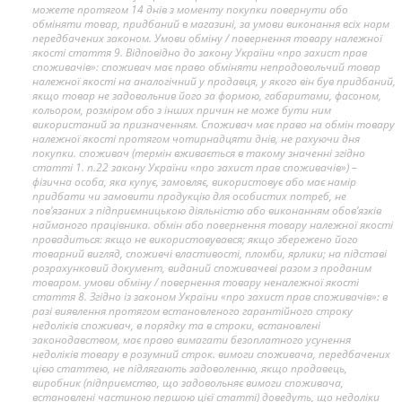
можете протягом 14 днів з моменту покупки повернути або
обміняти товар, придбаний в магазині, за умови виконання всіх норм
передбачених законом. Умови обміну / повернення товару належної
якості стаття 9. Відповідно до закону України «про захист прав
споживачів»: споживач має право обміняти непродовольчий товар
належної якості на аналогічний у продавця, у якого він був придбаний,
якщо товар не задовольнив його за формою, габаритами, фасоном,
кольором, розміром або з інших причин не може бути ним
використаний за призначенням. Споживач має право на обмін товару
належної якості протягом чотирнадцяти днів, не рахуючи дня
покупки. споживач (термін вживається в такому значенні згідно
статті 1. п.22 закону України «про захист прав споживачів») –
фізична особа, яка купує, замовляє, використовує або має намір
придбати чи замовити продукцію для особистих потреб, не
пов’язаних з підприємницькою діяльністю або виконанням обов’язків
найманого працівника. обмін або повернення товару належної якості
провадиться: якщо не використовувався; якщо збережено його
товарний вигляд, споживчі властивості, пломби, ярлики; на підставі
розрахунковий документ, виданий споживачеві разом з проданим
товаром. умови обміну / повернення товару неналежної якості
стаття 8. Згідно із законом України «про захист прав споживачів»: в
разі виявлення протягом встановленого гарантійного строку
недоліків споживач, в порядку та в строки, встановлені
законодавством, має право вимагати безоплатного усунення
недоліків товару в розумний строк. вимоги споживача, передбачених
цією статтею, не підлягають задоволенню, якщо продавець,
виробник (підприємство, що задовольняє вимоги споживача,
встановлені частиною першою цієї статті) доведуть, що недоліки