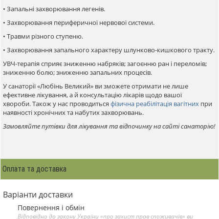
• Запальні захворювання легенів.
• Захворювання периферичної нервової системи.
• Травми різного ступеню.
• Захворювання запального характеру шлунково-кишкового тракту.
УВЧ-терапія сприяє зниженню набряків; загоєнню ран і переломів;
зниженню болю; зниженню запальних процесів.
У санаторії «Любінь Великий» ви зможете отримати не лише
ефективне лікування, а й консультацію лікарів щодо вашої
хвороби. Також у нас проводиться
фізична реабілітація вагітних
при
наявності хронічних та набутих захворювань.
Замовляйте путівки для лікування та відпочинку на сайті санаторію!
Оплата та доставка
Варіанти доставки
Повернення і обмін
Відповідно до закону України «про захист прав споживачів» ви