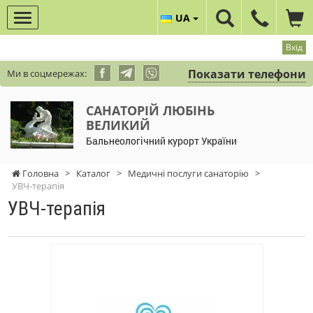
UA
Вхід
Показати телефони
Ми в соцмережах:
САНАТОРІЙ ЛЮБІНЬ
ВЕЛИКИЙ
Бальнеологічний курорт України
Головна
>
Каталог
>
Медичні послуги санаторію
>
УВЧ-терапія
УВЧ-терапія