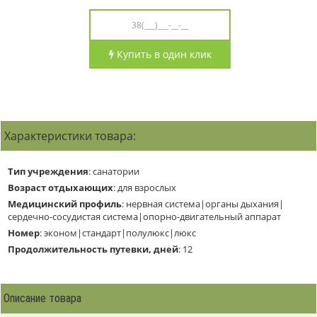
Купить в один клик
Характеристики товара:
Тип учреждения
:
санатории
Возраст отдыхающих
:
для взрослых
Медицинский профиль
:
нервная система|органы дыхания|
сердечно-сосудистая система|опорно-двигательный аппарат
Номер
:
эконом|стандарт|полулюкс|люкс
Продолжительность путевки, дней
:
12
Описание товара