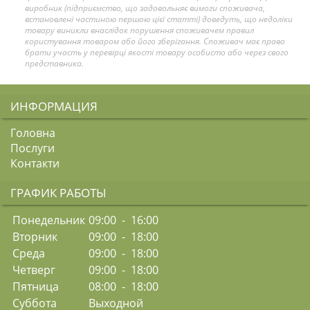
виробник (підприємство, що задовольняє вимоги споживача,
встановлені частиною першою цієї статті) доведуть, що недоліки
товару виникли внаслідок порушення споживачем правил
користування товаром або його зберігання. Споживач має право
брати участь у перевірці якості товару особисто або через свого
представника.
ИНФОРМАЦИЯ
Головна
Послуги
Контакти
ГРАФИК РАБОТЫ
Понедельник
09:00 - 16:00
Вторник
09:00 - 18:00
Среда
09:00 - 18:00
Четверг
09:00 - 18:00
Пятница
08:00 - 18:00
Суббота
Выходной