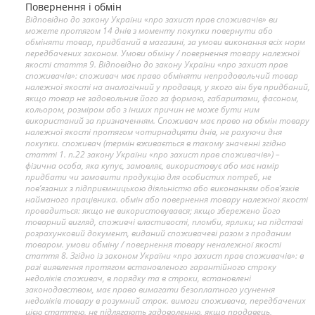
Повернення і обмін
Відповідно до закону України «про захист прав споживачів» ви
можете протягом 14 днів з моменту покупки повернути або
обміняти товар, придбаний в магазині, за умови виконання всіх норм
передбачених законом. Умови обміну / повернення товару належної
якості стаття 9. Відповідно до закону України «про захист прав
споживачів»: споживач має право обміняти непродовольчий товар
належної якості на аналогічний у продавця, у якого він був придбаний,
якщо товар не задовольнив його за формою, габаритами, фасоном,
кольором, розміром або з інших причин не може бути ним
використаний за призначенням. Споживач має право на обмін товару
належної якості протягом чотирнадцяти днів, не рахуючи дня
покупки. споживач (термін вживається в такому значенні згідно
статті 1. п.22 закону України «про захист прав споживачів») –
фізична особа, яка купує, замовляє, використовує або має намір
придбати чи замовити продукцію для особистих потреб, не
пов’язаних з підприємницькою діяльністю або виконанням обов’язків
найманого працівника. обмін або повернення товару належної якості
провадиться: якщо не використовувався; якщо збережено його
товарний вигляд, споживчі властивості, пломби, ярлики; на підставі
розрахунковий документ, виданий споживачеві разом з проданим
товаром. умови обміну / повернення товару неналежної якості
стаття 8. Згідно із законом України «про захист прав споживачів»: в
разі виявлення протягом встановленого гарантійного строку
недоліків споживач, в порядку та в строки, встановлені
законодавством, має право вимагати безоплатного усунення
недоліків товару в розумний строк. вимоги споживача, передбачених
цією статтею, не підлягають задоволенню, якщо продавець,