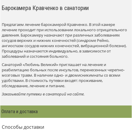
Барокамера Кравченко в санатории
Предлагаем лечение барокамерой Кравченко. В этой камере
лечение проходит при использовании локального отрицательного
давления. Барокамеру назначают при различных заболеваниях
сосудов верхних и нижних конечностей (синдроме Рейно,
ангиоспазм сосудов нижних конечностей, вибрационной болезни).
Процедуры назначаются индивидуально, в зависимости от
заболеваний и состояния больного.
Санаторий «Любинь Великий» приглашает на лечение и
реабилитацию больных после инсультов, перенесенных черепно-
мозговых травм. В наличии одно- и двомисникимнаты со всеми
удобствами. В стоимость путевки входят: проживание,
обследование, лечение и питание.
Заказывайте путевки в санаторий на сайте.
Оплата и доставка
Способы доставки