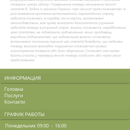
товаром. умови обміну / повернення товару неналежної якості
стаття 8. Згідно із законом України «про захист прав споживачів»: в
разі виявлення протягом встановленого гарантійного строку
недоліків споживач, в порядку та в строки, встановлені
законодавством, має право вимагати безоплатного усунення
недоліків товару в розумний строк. вимоги споживача, передбачених
цією статтею, не підлягають задоволенню, якщо продавець,
виробник (підприємство, що задовольняє вимоги споживача,
встановлені частиною першою цієї статті) доведуть, що недоліки
товару виникли внаслідок порушення споживачем правил
користування товаром або його зберігання. Споживач має право
брати участь у перевірці якості товару особисто або через свого
представника.
ИНФОРМАЦИЯ
Головна
Послуги
Контакти
ГРАФИК РАБОТЫ
Понедельник
09:00 - 16:00