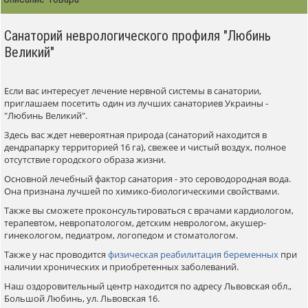
Санаторий неврологического профиля "Любинь
Великий"
Если вас интересует лечение нервной системы в санатории,
приглашаем посетить один из лучших санаториев Украины -
"Любинь Великий".
Здесь вас ждет невероятная природа (санаторий находится в
дендрапарку территорией 16 га), свежее и чистый воздух, полное
отсутствие городского образа жизни.
Основной лечебный фактор санатория - это сероводородная вода.
Она признана лучшей по химико-биологическими свойствами.
Также вы сможете проконсультироваться с врачами кардиологом,
терапевтом, невропатологом, детским неврологом, акушер-
гинекологом, педиатром, логопедом и стоматологом.
Также у нас проводится
физическая реабилитация беременных
при
наличии хронических и приобретенных заболеваний.
Наш оздоровительный центр находится по адресу Львовская обл.,
Большой Любинь, ул. Львовская 16.