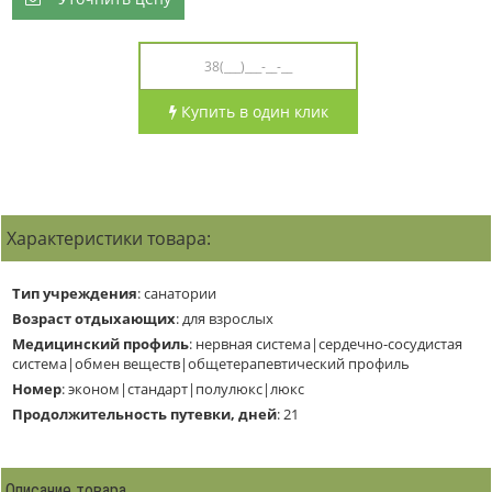
Купить в один клик
Характеристики товара:
Тип учреждения
:
санатории
Возраст отдыхающих
:
для взрослых
Медицинский профиль
:
нервная система|сердечно-сосудистая
система|обмен веществ|общетерапевтический профиль
Номер
:
эконом|стандарт|полулюкс|люкс
Продолжительность путевки, дней
:
21
Описание товара