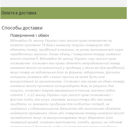
Оплата и доставка
Способы доставки
Повернення і обмін
Відповідно до закону України «про захист прав споживачів» ви
можете протягом 14 днів з моменту покупки повернути або
обміняти товар, придбаний в магазині, за умови виконання всіх норм
передбачених законом. Умови обміну / повернення товару належної
якості стаття 9. Відповідно до закону України «про захист прав
споживачів»: споживач має право обміняти непродовольчий товар
належної якості на аналогічний у продавця, у якого він був придбаний,
якщо товар не задовольнив його за формою, габаритами, фасоном,
кольором, розміром або з інших причин не може бути ним
використаний за призначенням. Споживач має право на обмін товару
належної якості протягом чотирнадцяти днів, не рахуючи дня
покупки. споживач (термін вживається в такому значенні згідно
статті 1. п.22 закону України «про захист прав споживачів») –
фізична особа, яка купує, замовляє, використовує або має намір
придбати чи замовити продукцію для особистих потреб, не
пов’язаних з підприємницькою діяльністю або виконанням обов’язків
найманого працівника. обмін або повернення товару належної якості
провадиться: якщо не використовувався; якщо збережено його
товарний вигляд, споживчі властивості, пломби, ярлики; на підставі
розрахунковий документ, виданий споживачеві разом з проданим