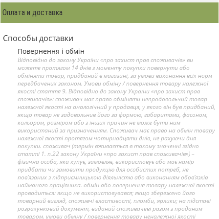
Оплата и доставка
Способы доставки
Повернення і обмін
Відповідно до закону України «про захист прав споживачів» ви
можете протягом 14 днів з моменту покупки повернути або
обміняти товар, придбаний в магазині, за умови виконання всіх норм
передбачених законом. Умови обміну / повернення товару належної
якості стаття 9. Відповідно до закону України «про захист прав
споживачів»: споживач має право обміняти непродовольчий товар
належної якості на аналогічний у продавця, у якого він був придбаний,
якщо товар не задовольнив його за формою, габаритами, фасоном,
кольором, розміром або з інших причин не може бути ним
використаний за призначенням. Споживач має право на обмін товару
належної якості протягом чотирнадцяти днів, не рахуючи дня
покупки. споживач (термін вживається в такому значенні згідно
статті 1. п.22 закону України «про захист прав споживачів») –
фізична особа, яка купує, замовляє, використовує або має намір
придбати чи замовити продукцію для особистих потреб, не
пов’язаних з підприємницькою діяльністю або виконанням обов’язків
найманого працівника. обмін або повернення товару належної якості
провадиться: якщо не використовувався; якщо збережено його
товарний вигляд, споживчі властивості, пломби, ярлики; на підставі
розрахунковий документ, виданий споживачеві разом з проданим
товаром. умови обміну / повернення товару неналежної якості