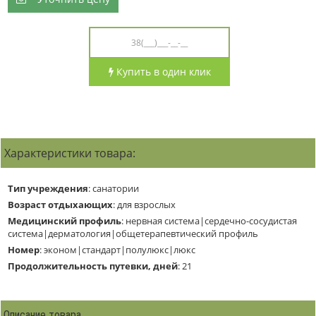
Купить в один клик
Характеристики товара:
Тип учреждения
:
санатории
Возраст отдыхающих
:
для взрослых
Медицинский профиль
:
нервная система|сердечно-сосудистая
система|дерматология|общетерапевтический профиль
Номер
:
эконом|стандарт|полулюкс|люкс
Продолжительность путевки, дней
:
21
Описание товара