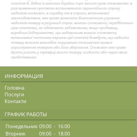
стаття 8. Згідно із законом України «про захист прав споживачів»: в
разі виявлення протягом встановленого гарантійного строку
недоліків споживач, в порядку та в строки, встановлені
законодавством, має право вимагати безоплатного усунення
недоліків товару в розумний строк. вимоги споживача, передбачених
цією статтею, не підлягають задоволенню, якщо продавець,
виробник (підприємство, що задовольняє вимоги споживача,
встановлені частиною першою цієї статті) доведуть, що недоліки
товару виникли внаслідок порушення споживачем правил
користування товаром або його зберігання. Споживач має право
брати участь у перевірці якості товару особисто або через свого
представника.
ИНФОРМАЦИЯ
Головна
Послуги
Контакти
ГРАФИК РАБОТЫ
Понедельник
09:00 - 16:00
Вторник
09:00 - 18:00