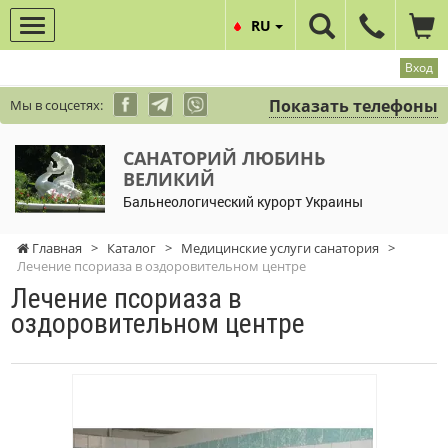
RU
Вход
Показать телефоны
Мы в соцсетях:
САНАТОРИЙ ЛЮБИНЬ
ВЕЛИКИЙ
Бальнеологический курорт Украины
Главная
>
Каталог
>
Медицинские услуги санатория
>
Лечение псориаза в оздоровительном центре
Лечение псориаза в
оздоровительном центре