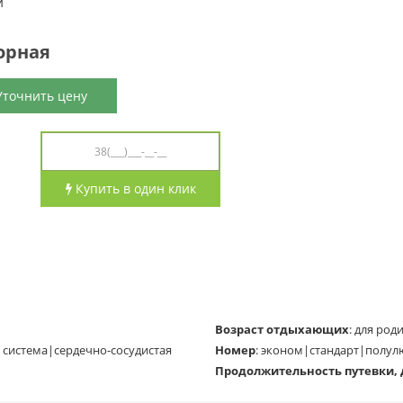
и
орная
точнить цену
Купить в один клик
Возраст отдыхающих
:
для роди
система|сердечно-сосудистая
Номер
:
эконом|стандарт|полул
Продолжительность путевки,