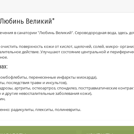
"Любинь Великий"
чения в санатории "Любинь Великий". Сероводородная вода, здесь до
очистить поверхность кожи от кислот, щелочей, солей, микро- орган
лительное действие. Улучшают состояние центральной и периферичес
ное.
ах:
тромбофлебиты, перенесенные инфаркты миокарда),
, последствия травм и инсультов),
розы, артриты, остеоартроз, спондилез, посттравматические контрак
о и другие невоспалительные заболевания кожи),
ин,
нно: радикулиты, плекситы, полиневриты.