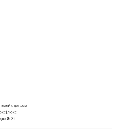
телей с детьми
юкс|люкс
 дней
:
21