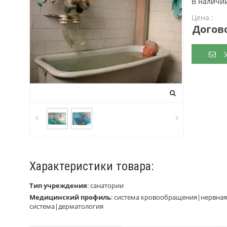
В наличи
Цена :
Догов
У
Характеристики товара:
Тип учреждения
:
санатории
Медицинский профиль
:
система кровообращения|нервная 
система|дерматология