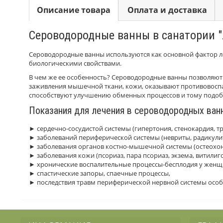
Описание товара
Оплата и доставка
Сероводородные ванны в санатории 
Сероводородные ванны используются как основной фактор ле
биологическими свойствами.
В чем же ее особенность? Сероводородные ванны позволяют 
заживления мышечной ткани, кожи, оказывают противовоспа
способствуют улучшению обменных процессов и тому подоб
Показания для лечения в сероводородных ванн
► сердечно-сосудистой системы (гипертония, стенокардия, 
► заболеваний периферической системы (невриты, радикулиты
► заболевания органов костно-мышечной системы (остеохонд
► заболевания кожи (псориаз, пара псориаз, экзема, витилиг
► хронические воспалительные процессы-бесплодия у женщ
► спастические запоры, спаечные процессы,
► последствия травм периферической нервной системы особе